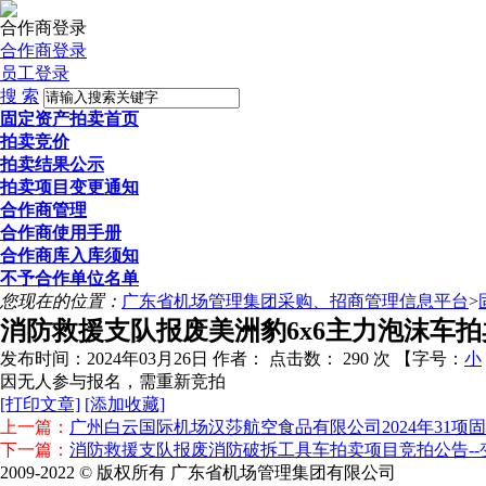
合作商登录
合作商登录
员工登录
搜 索
固定资产拍卖首页
拍卖竞价
拍卖结果公示
拍卖项目变更通知
合作商管理
合作商使用手册
合作商库入库须知
不予合作单位名单
您现在的位置：
广东省机场管理集团采购、招商管理信息平台
>
消防救援支队报废美洲豹6x6主力泡沫车拍
发布时间：2024年03月26日
作者：
点击数：
290 次
【字号：
小
因无人参与报名，需重新竞拍
[打印文章]
[添加收藏]
上一篇：
广州白云国际机场汉莎航空食品有限公司2024年31项
下一篇：
消防救援支队报废消防破拆工具车拍卖项目竞拍公告--
2009-2022 © 版权所有 广东省机场管理集团有限公司