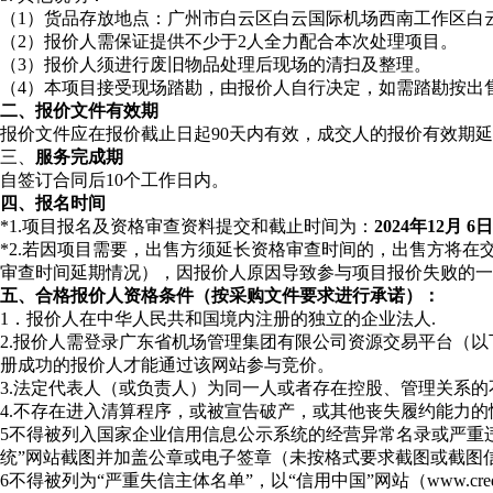
（1）货品存放地点：广州市白云区白云国际机场西南工作区白
（2）报价人需保证提供不少于2人全力配合本次处理项目。
（3）报价人须进行废旧物品处理后现场的清扫及整理。
（4）本项目接受现场踏勘，由报价人自行决定，如需踏勘按出
二、
报价文件
有效期
报价文件应在报价截止日起90天内有效，成交人的报价有效期
三、
服务完成期
自签订合同后10个工作日内。
四、报名时间
*1.项目报名及资格审查资料提交和截止时间为：
2024年12月 6日
*2.若因项目需要，出售方须延长资格审查时间的，出售方将
审查时间延期情况），因报价人原因导致参与项目报价失败的
五、合格报价人资格条件（按采购文件要求进行承诺）：
1．报价人在中华人民共和国境内注册的独立的企业法人.
2.报价人需登录广东省机场管理集团有限公司资源交易平台（以下简称“交
册成功的报价人才能通过该网站参与竞价。
3.法定代表人（或负责人）为同一人或者存在控股、管理关系
4.不存在进入清算程序，或被宣告破产，或其他丧失履约能力的
5不得被列入国家企业信用信息公示系统的经营异常名录或严重违法失
统”网站截图并加盖公章或电子签章（未按格式要求截图或截图
6不得被列为“严重失信主体名单”，以“信用中国”网站（www.cr