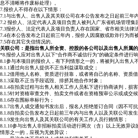
息不清晰将作废标处理）。
7.报价人不得存在以下情形：
7.1与出售人、出售人及其关联公司在本公告发布之日起前三年
7.2 报价人、法定代表人及项目负责人被列入广东省机场管理
7.3报价人、法定代表人及项目负责人存在国家、省市相关法律
7.4在本公告发布之日起前三年内，报价人因腐败或欺诈行为而
7.5存在其它失信情况的。
关联公司：是指出售人所全资、控股的各公司以及出售人所属的
*8.报价人应对出售人以下“合作商不诚信行为”的确定条件进行
8.1参与本项目的报价人，有下列情形之一的，将被列入出售人
8.1.1通过向出售人提供不正当利益谋取成交；
8.1.2借用他人名称、资质进行挂靠，或者将自己的名称、资
8.1.3采取不正当手段诋毁、排挤其他合作对象；
8.1.4在拍卖过程与出售人相关工作人员私下进行协商谈判，损
8.1.5针对资格审查文件、拍卖文件或者在资格预审公示或成
8.1.6存在围标串标行为；
8.1.7出售人成交通知书发出后，报名人拒绝签订合同（因不可
8.1.8自拍卖公告发布之日起前三年内与出售人以及关联公司发
8.1.9发生向出售人及其关联公司的有关工作人员行贿情形；
8.1.10参与出售人非招标拍卖活动进行两次（含）以上无效
情形之一的，应视为无效异议：