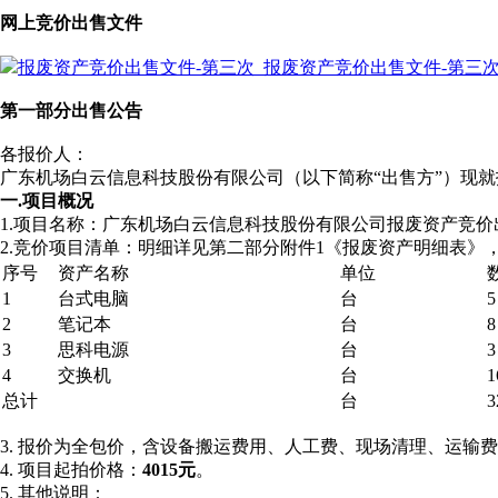
网上竞价出售文件
报废资产竞价出售文件-第三次_报废资产竞价出售文件-第三次.
第一部分出售公告
各报价人：
广东机场白云信息科技股份有限公司（以下简称“出售方”）现
一
.项目概况
1.项目名称：广东机场白云信息科技股份有限公司报废资产竞价
2.竞价项目清单：明细详见第二部分附件1《报废资产明细表》，
序号
资产名称
单位
1
台式电脑
台
5
2
笔记本
台
8
3
思科电源
台
3
4
交换机
台
1
总计
台
3
3. 报价为全包价，含设备搬运费用、人工费、现场清理、运
4. 项目起拍价格：
4015
元
。
5. 其他说明：