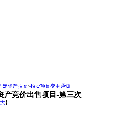
固定资产拍卖
>
拍卖项目变更通知
资产竞价出售项目-第三次
大
】