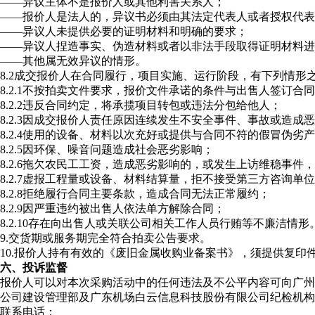
——异议主体不是报价人或其他利害关系人；
——报价人是法人的，异议书必须由其法定代表人或者授权代表
——异议人未提供必要的证明材料和明确的要求；
——异议人捏造事实、伪造材料或者以非法手段取得证明材料进
——其他属无效异议的情形。
8.2成交报价人在合同履行，项目实施、运行阶段，有下列情形
8.2.1不按拍卖文件要求，报价文件承诺的条件与出售人签订
8.2.2违反合同约定，将承揽项目转包或违法分包给他人；
8.2.3因成交报价人责任原因连续发生不安全事件、事故或造成
8.2.4使用的设备、材料以次充好或提供与合同不符的假冒伪
8.2.5因环保、噪音问题造成社会恶劣影响；
8.2.6拖欠农民工工资，造成恶劣影响的，或发生上访维稳事
8.2.7虚报工程量或设备、材料结算量，拒不接受第三方咨询
8.2.8拒绝履行合同主要条款，造成合同无法正常履约；
8.2.9因严重违约被出售人依法单方解除合同；
8.2.10存在向出售人或关联公司相关工作人员行贿等不廉洁情形
9.交货期或服务期完全符合拍卖公告要求。
10.报价人持有有效的《废旧金属收购业备案书》，须提供复印
六、
投诉监督
报价人可以对本次采购活动中的任何违法及不公平内容可向广州
公司建设管理部及广东机场白云信息科技股份有限公司纪检机构
联系电话：