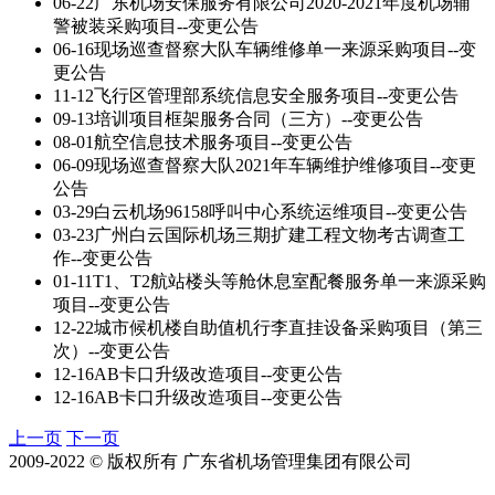
06-22
广东机场安保服务有限公司2020-2021年度机场辅
警被装采购项目--变更公告
06-16
现场巡查督察大队车辆维修单一来源采购项目--变
更公告
11-12
飞行区管理部系统信息安全服务项目--变更公告
09-13
培训项目框架服务合同（三方）--变更公告
08-01
航空信息技术服务项目--变更公告
06-09
现场巡查督察大队2021年车辆维护维修项目--变更
公告
03-29
白云机场96158呼叫中心系统运维项目--变更公告
03-23
广州白云国际机场三期扩建工程文物考古调查工
作--变更公告
01-11
T1、T2航站楼头等舱休息室配餐服务单一来源采购
项目--变更公告
12-22
城市候机楼自助值机行李直挂设备采购项目（第三
次）--变更公告
12-16
AB卡口升级改造项目--变更公告
12-16
AB卡口升级改造项目--变更公告
上一页
下一页
2009-2022 © 版权所有 广东省机场管理集团有限公司