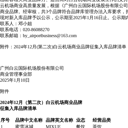
云机场商业高质量发展，根据《广州白云国际机场股份有限公司
商业品牌。经审核，共
3
个品牌符合品牌库管理办法入库要求，
现对新入库品牌予以公示，公示期至
2
02
5
年
1
月
16
日止。公示期
联系人：
邓
小姐
联系电话：
020-8608
8270
联系邮箱：
by_airportbusiness@163.com
附件：
202
4
年
12
月
(第二次)
白云机场商业品牌征集入库品牌清单
广州白云国际机场股份有限公司
商业管理事业部
202
5
年
1
月
10
日
附件
2
02
4
年
12月（第二次）
白云机场商业品牌
征集入库品牌清单
序号
品牌中文名称
品牌英文名称
业态
经营品类
1
蜜雪冰城
MIXUE
餐饮
茶饮